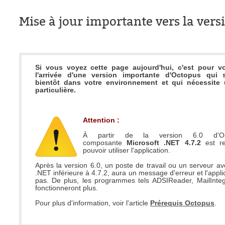
CI
Mise à jour importante vers la vers
Collaboration
Comment nous j
Configuration
Si vous voyez cette page aujourd'hui, c'est pour v
Configuration E
l'arrivée d'une version importante d'Octopus qui s
bientôt dans votre environnement et qui nécessite 
Configurations
particulière.
Coup de coeur
courriel smtp em
Attention :
Dépannage
À partir de la version 6.0 d'
composante
Microsoft .NET 4.7.2
est re
En construction
pouvoir utiliser l'application.
Entra
Après la version 6.0, un poste de travail ou un serveur a
.NET inférieure à 4.7.2, aura un message d'erreur et l'appli
EntraID
pas. De plus, les programmes tels ADSIReader, MailIntegr
fonctionneront plus.
Équipes non TI
Pour plus d'information, voir l'article
Prérequis Octopus
.
État des service
externe