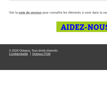
FAQ
Fichiers
Voir la
note de version
pour connaître les éléments à venir dans la ve
Foire aux probl
AIDEZ-NOUS
Foire aux quest
Formations
Formulaire
Gestion des pr
© 2026 Octopus, Tous droits réservés
Confidentialité
Octopus ITSM
Gestion des req
groupe
groupes
IA
Import
Importation-Dat
Incident
inter équipe