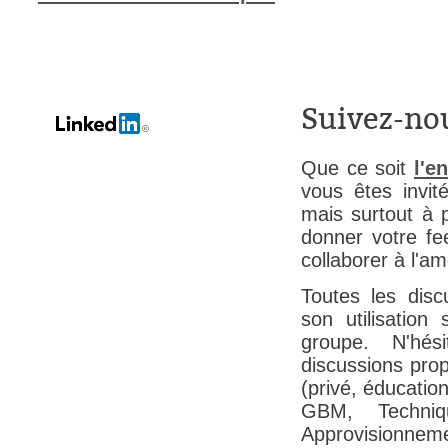
interéquipe
Interne
ITIL®
Suivez-no
Journée Utilisa
JUO
Que ce soit
l'e
KB
vous êtes invit
Locaux
mais surtout à p
donner votre fe
Loi25 Quebec S
collaborer à l'a
M'inscrire au se
Toutes les disc
MailIntegration
son utilisation
Mobile Octopus
groupe. N'hé
niveaux
discussions prop
Notes de versio
(privé, éducation
GBM, Techniq
Octopus 5
Approvisionnemen
Octopus 7