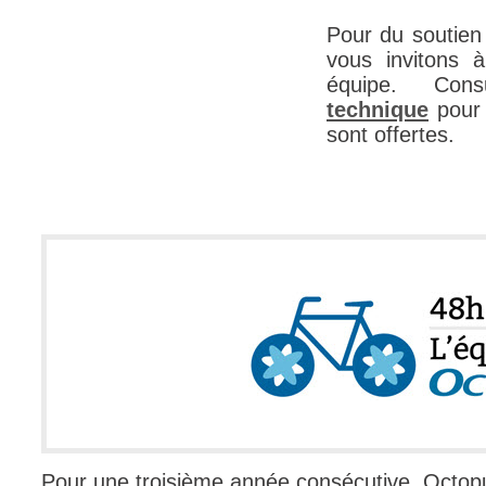
Outils d'adminis
Pour du soutien 
vous invitons à
permissions
équipe. Co
Portail Web
technique
pour 
Rapports & Stat
sont offertes.
Relations
requêtes génér
Résolution
rôles
service
sites
SLA
SR
Suivi
suivi par
Pour une troisième année consécutive, Octopu
suivi principal