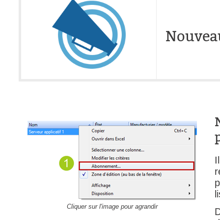
Nouveau
I
p
l
Cliquer sur l'image pour agrandir