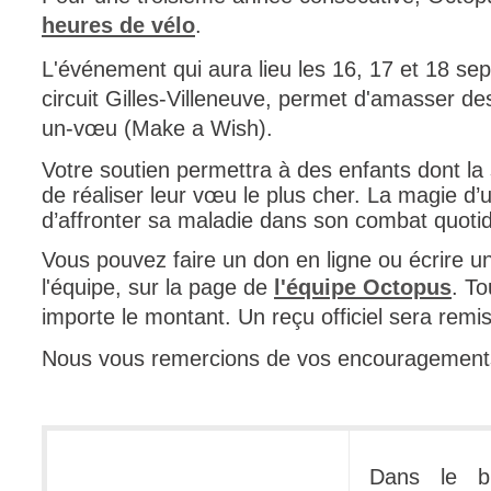
heures de vélo
.
Tâches
TLS Sécurité P
L'événement qui aura lieu les 16, 17 et 18 s
circuit Gilles-Villeneuve, permet d'amasser de
utilisateur
un-vœu (Make a Wish).
utilisateurs
Utilisation avan
Votre soutien permettra à des enfants dont l
de réaliser leur vœu le plus cher. La magie d
Utilisation initial
d’affronter sa maladie dans son combat quoti
Utilisation inter
Vous pouvez faire un don en ligne ou écrire
Webinaires
l'équipe, sur la page de
l'équipe Octopus
.
To
Webtech
importe le montant. Un reçu officiel sera remis
WMI
Nous vous remercions de vos encouragement
Dans le b