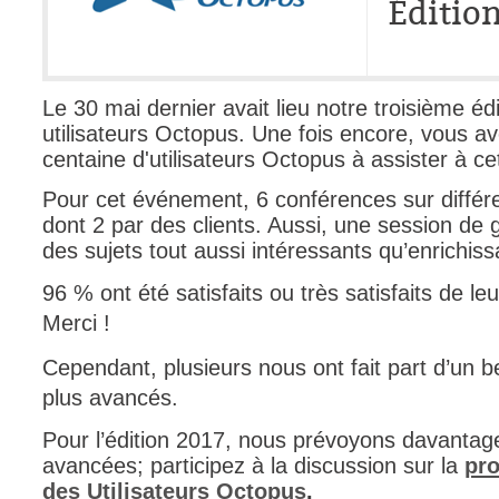
Éditio
FAQ
Fichiers
Foire aux probl
Le 30 mai dernier avait lieu notre troisième éd
Foire aux quest
utilisateurs Octopus. Une fois encore, vous av
centaine d'utilisateurs Octopus à assister à ce
Formations
Formulaire
Pour cet événement, 6 conférences sur différe
dont 2 par des clients. Aussi, une session de g
Gestion des pr
des sujets tout aussi intéressants qu’enrichiss
Gestion des req
96 % ont été satisfaits ou très satisfaits de le
groupe
Merci !
groupes
IA
Cependant, plusieurs nous ont fait part d’un b
Import
plus avancés.
Importation-Dat
Pour l’édition 2017, nous prévoyons davantag
Incident
avancées; participez à la discussion sur la
pro
des Utilisateurs Octopus
.
inter équipe