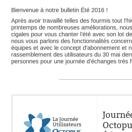
CI
Bienvenue à notre bulletin Été 2016 !
Collaboration
Après avoir travaillé telles des fourmis tout l’h
Comment nous j
printemps de nombreuses améliorations, nous
Configuration
cigales pour vous chanter l’été avec son lot d
nous vous parlons des fonctionnalités concerna
Configuration E
équipes et avec le concept d’abonnement et 
Configurations
rassemblement des utilisateurs du 30 mai dern
Coup de coeur
personnes pour une journée d’échanges très f
courriel smtp em
Dépannage
En construction
Entra
EntraID
Équipes non TI
Journée
État des service
Octopu
externe