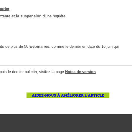
Outils d'administration
orter
.
attente et la suspension
d'une requête.
permissions
Portail Web
Rapports & Statistiques
Relations
ents de plus de 50
webinaires
, comme le dernier en date du 16 juin qui
requêtes générées
Résolution
rôles
uis le dernier bulletin, visitez la page
Notes de version
.
service
sites
AIDEZ-NOUS À AMÉLIORER L’ARTICLE
SLA
SR
Suivi
suivi par
suivi principal