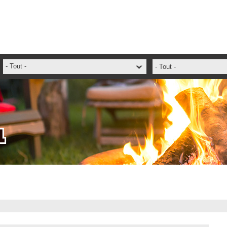
- Tout -
- Tout -
ADFS Aide Depannage
administrateur
ADSIReader
1
Aide en ligne
Base de connaissances
base des connaissances
Bonnes pratiques
Centre de services
champs. attributs
Changement