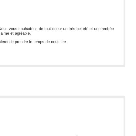
CI
Collaboration
Comment nous joindre
Nous vous souhaitons de tout coeur un très bel été et une rentrée
calme et agréable.
Configuration
Merci de prendre le temps de nous lire.
Configuration EntraID
Configurations
Coup de coeur
courriel smtp email
Dépannage
En construction
Entra
EntraID
Équipes non TI
État des services / Status
externe