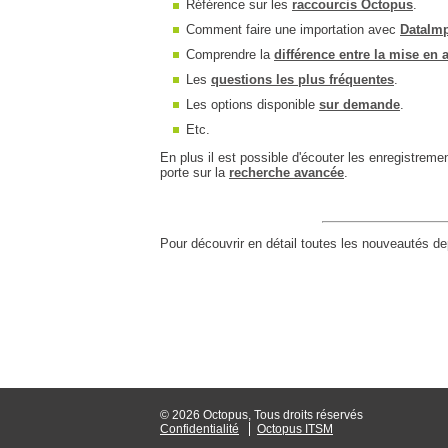
Référence sur les
raccourcis Octopus
.
Comment faire une importation avec
DataImp
Comprendre la
différence entre la mise en 
Les
questions les plus fréquentes
.
Les options disponible
sur demande
.
Etc.
En plus il est possible d'écouter les enregistrem
porte sur la
recherche avancée
.
Pour découvrir en détail toutes les nouveautés dep
© 2026 Octopus, Tous droits réservés
Confidentialité
Octopus ITSM