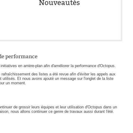
Nouveautés
FAQ
Fichiers
Foire aux problèmes
Foire aux questions
Formations
Formulaire
 de performance
Gestion des problèmes
initiatives en arrière-plan afin d'améliorer la performance d'Octopus.
Gestion des requêtes
rafraîchissement des listes a été revue afin d'éviter les appels aux
groupe
utilisés. Et nous avons ajouté un message sur l'onglet de la liste
 pour un moment.
groupes
IA
Import
ntinuer de grossir leurs équipes et leur utilisation d'Octopus dans un
ison, nous allons continuer ce genre de travaux aussi durant l'été.
Importation-Dataimporter
Incident
inter équipe