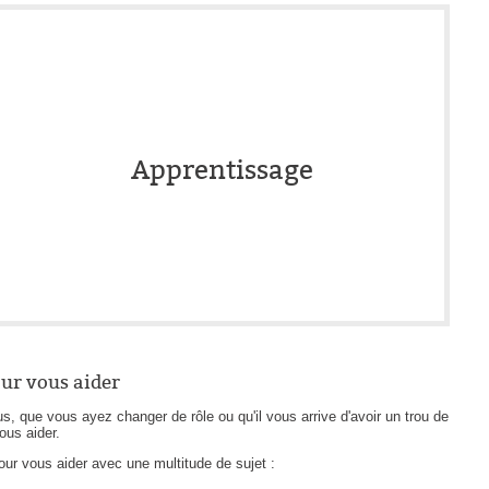
interéquipe
Interne
ITIL®
Journée Utilisateurs Octopus
JUO
Apprentissage
KB
Locaux
Loi25 Quebec Sécurité
M'inscrire au service
MailIntegration
Mobile Octopus
our vous aider
niveaux
que vous ayez changer de rôle ou qu'il vous arrive d'avoir un trou de
Notes de version
ous aider.
Octopus 5
pour vous aider avec une multitude de sujet :
Octopus 7