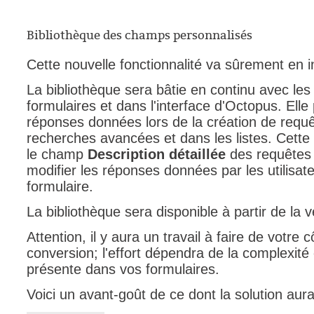
Outils d'adminis
Bibliothèque des champs personnalisés
permissions
Portail Web
Cette nouvelle fonctionnalité va sûrement en i
Rapports & Stat
La bibliothèque sera bâtie en continu avec les
Relations
formulaires et dans l'interface d'Octopus. Elle 
réponses données lors de la création de requê
requêtes génér
recherches avancées et dans les listes. Cette 
Résolution
le champ
Description détaillée
des requêtes e
rôles
modifier les réponses données par les utilisate
formulaire.
service
sites
La bibliothèque sera disponible à partir de la
SLA
Attention, il y aura un travail à faire de votre 
SR
conversion; l'effort dépendra de la complexité 
présente dans vos formulaires.
Suivi
suivi par
Voici un avant-goût de ce dont la solution aura 
suivi principal