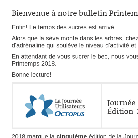
CI
Bienvenue à notre bulletin Printe
Collaboration
Comment nous j
Enfin! Le temps des sucres est arrivé.
Configuration
Alors que la sève monte dans les arbres, che
Configuration E
d'adrénaline qui soulève le niveau d'activité et
Configurations
En attendant de vous sucrer le bec, nous vous i
Coup de coeur
Printemps 2018.
courriel smtp em
Bonne lecture!
Dépannage
En construction
Entra
Journée 
EntraID
Édition 
Équipes non TI
État des service
2018 marque la
cinquième
édition de la Jour
externe