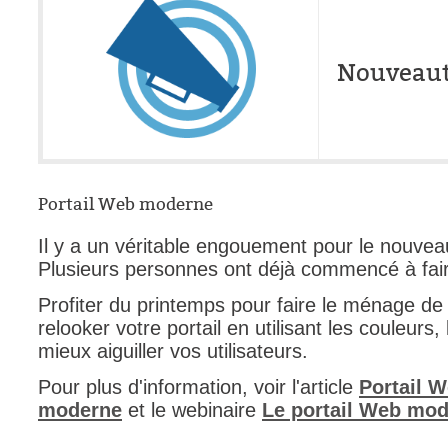
interéquipe
Interne
Nouveaut
ITIL®
Journée Utilisa
JUO
KB
Portail Web moderne
Locaux
Loi25 Quebec S
Il y a un véritable engouement pour le nouv
M'inscrire au se
Plusieurs personnes ont déjà commencé à fai
MailIntegration
Profiter du printemps pour faire le ménage de 
Mobile Octopus
relooker votre portail en utilisant les couleurs, 
mieux aiguiller vos utilisateurs.
niveaux
Pour plus d'information, voir l'article
Notes de versio
Portail 
moderne
et le webinaire
Le portail Web mo
Octopus 5
Octopus 7