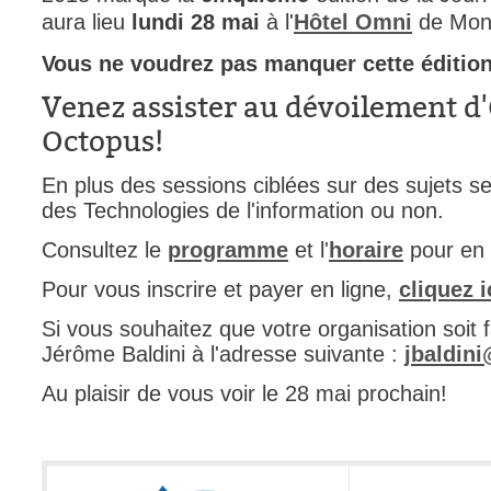
aura lieu
lundi 28 mai
à l'
Hôtel Omni
de Mont
FAQ
Fichiers
Vous ne voudrez pas manquer cette édition
Foire aux probl
Venez assister au dévoilement d
Foire aux quest
Octopus!
Formations
En plus des sessions ciblées sur des sujets s
Formulaire
des Technologies de l'information ou non.
Gestion des pr
Consultez le
programme
et l'
horaire
pour en 
Gestion des req
Pour vous inscrire et payer en ligne,
cliquez i
groupe
groupes
Si vous souhaitez que votre organisation soit f
Jérôme Baldini à l'adresse suivante :
jbaldin
IA
Import
Au plaisir de vous voir le 28 mai prochain!
Importation-Dat
Incident
inter équipe