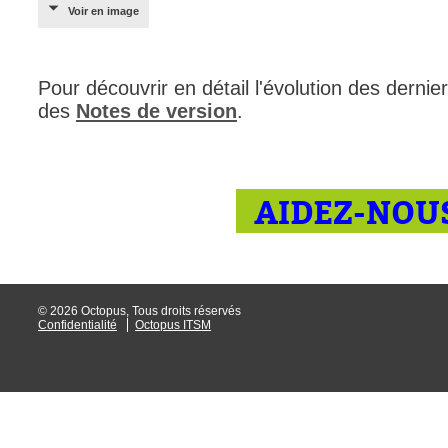
Voir en image
Tâches
TLS Sécurité P
Pour découvrir en détail l'évolution des dernier
utilisateur
des
Notes de version
.
utilisateurs
Utilisation avan
Utilisation initial
AIDEZ-NOUS
Utilisation inter
Webinaires
Webtech
WMI
© 2026 Octopus, Tous droits réservés
Confidentialité
Octopus ITSM