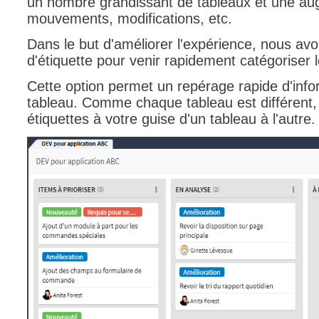
un nombre grandissant de tableaux et une au
mouvements, modifications, etc.
interéquipe
Interne
Dans le but d'améliorer l'expérience, nous avo
d'étiquette pour venir rapidement catégoriser 
ITIL®
Journée Utilisa
Cette option permet un repérage rapide d'info
tableau. Comme chaque tableau est différent,
JUO
étiquettes à votre guise d'un tableau à l'autre
KB
Locaux
Loi25 Quebec S
M'inscrire au se
MailIntegration
Mobile Octopus
niveaux
Notes de versio
Octopus 5
Octopus 7