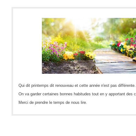
CI
Collaboration
Comment nous j
Configuration
Configuration E
Configurations
Coup de coeur
courriel smtp em
Dépannage
Qui dit printemps dit renouveau et cette année n'est pas différente
En construction
On va garder certaines bonnes habitudes tout en y apportant des
Entra
Merci de prendre le temps de nous lire.
EntraID
Équipes non TI
État des service
externe