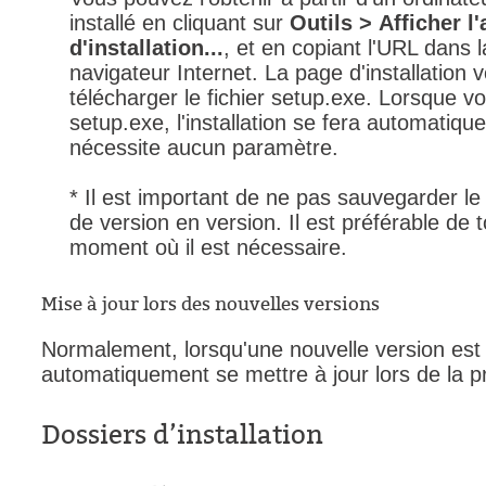
installé en cliquant sur
Outils > Afficher l
Tâches
d'installation...
, et en copiant l'URL dans 
TLS Sécurité P
navigateur Internet. La page d'installation
télécharger le fichier setup.exe. Lorsque vou
utilisateur
setup.exe, l'installation se fera automatiqu
utilisateurs
nécessite aucun paramètre.
Utilisation avan
Utilisation initial
* Il est important de ne pas sauvegarder le 
de version en version. Il est préférable de 
Utilisation inter
moment où il est nécessaire.
Webinaires
Webtech
Mise à jour lors des nouvelles versions
WMI
Normalement, lorsqu'une nouvelle version est d
automatiquement se mettre à jour lors de la p
Dossiers d’installation