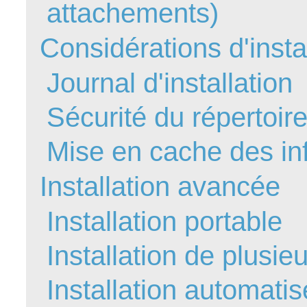
attachements)
FAQ
Fichiers
Considérations d'insta
Foire aux probl
Journal d'installation
Foire aux quest
Formations
Sécurité du répertoir
Formulaire
Gestion des pr
Mise en cache des in
Gestion des req
Installation avancée
groupe
groupes
Installation portable
IA
Import
Installation de plusie
Importation-Dat
Installation automati
Incident
inter équipe