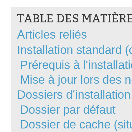
CI
TABLE DES MATIÈR
Collaboration
Comment nous j
Articles reliés
Configuration
Configuration E
Installation standard 
Configurations
Coup de coeur
Prérequis à l'installat
courriel smtp em
Mise à jour lors des 
Dépannage
En construction
Dossiers d’installation
Entra
EntraID
Dossier par défaut
Équipes non TI
Dossier de cache (sit
État des service
externe