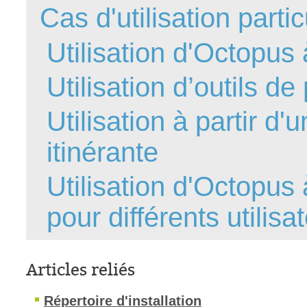
Cas d'utilisation partic
interéquipe
Interne
Utilisation d'Octopus 
ITIL®
Utilisation d’outils d
Journée Utilisa
JUO
Utilisation à partir d
KB
Locaux
itinérante
Loi25 Quebec S
Utilisation d'Octopus
M'inscrire au se
MailIntegration
pour différents utilisa
Mobile Octopus
niveaux
Notes de versio
Articles reliés
Octopus 5
Répertoire d'installation
Octopus 7