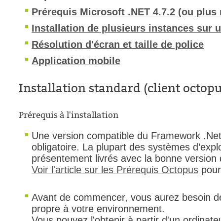
Prérequis Microsoft .NET 4.7.2 (ou plus 
Outils d'adminis
Installation de plusieurs instances sur
permissions
Portail Web
Résolution d'écran et taille de police
Rapports & Stat
Application mobile
Relations
Installation standard (client oct
requêtes génér
Résolution
Prérequis à l'installation
rôles
service
Une version compatible du Framework .Net 
obligatoire. La plupart des systèmes d’explo
sites
présentement livrés avec la bonne version
SLA
Voir l'article sur les Prérequis Octopus
pour 
SR
Suivi
Avant de commencer, vous aurez besoin de c
suivi par
propre à votre environnement.
Vous pouvez l'obtenir à partir d'un ordinat
suivi principal