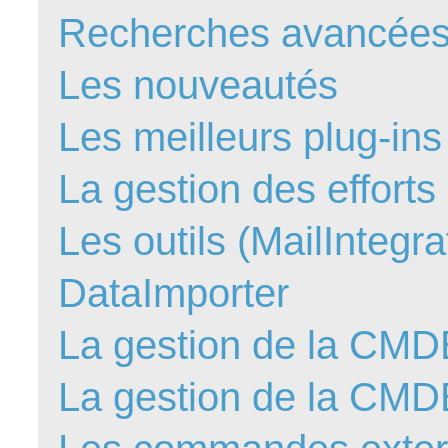
Recherches avancées,
FAQ
Fichiers
Les nouveautés
Foire aux probl
Foire aux quest
Les meilleurs plug-ins
Formations
Formulaire
La gestion des efforts
Gestion des pr
Les outils (MailIntegra
Gestion des req
groupe
DataImporter
groupes
IA
La gestion de la CMD
Import
La gestion de la C
Importation-Dat
Incident
inter équipe