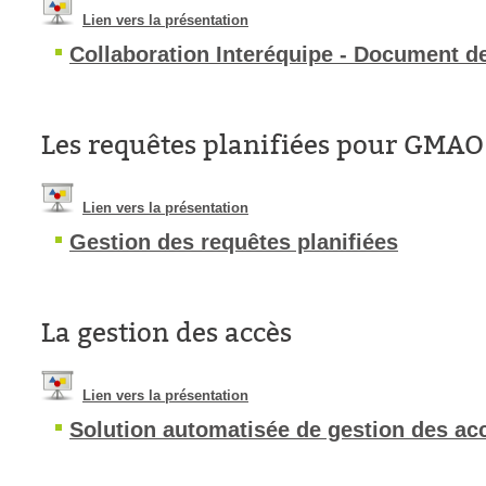
Lien vers la présentation
Tâches
Collaboration Interéquipe - Document d
TLS Sécurité P
utilisateur
utilisateurs
Les requêtes planifiées pour GMAO
Utilisation avan
Utilisation initial
Lien vers la présentation
Utilisation inter
Gestion des requêtes planifiées
Webinaires
Webtech
WMI
La gestion des accès
Lien vers la présentation
Solution automatisée de gestion des ac