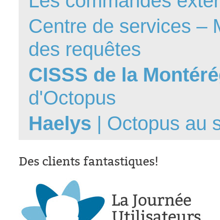
Les commandes exte
interéquipe
Centre de services – M
Interne
ITIL®
des requêtes
Journée Utilisa
CISSS de la Montéré
JUO
KB
d'Octopus
Locaux
Loi25 Quebec S
Haelys
| Octopus au
M'inscrire au se
MailIntegration
Des clients fantastiques!
Mobile Octopus
niveaux
Notes de versio
Octopus 5
Octopus 7