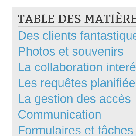
CI
TABLE DES MATIÈR
Collaboration
Comment nous j
Des clients fantastiqu
Configuration
Configuration E
Photos et souvenirs
Configurations
Coup de coeur
La collaboration inter
courriel smtp em
Les requêtes planifi
Dépannage
En construction
La gestion des accès
Entra
EntraID
Communication
Équipes non TI
État des service
Formulaires et tâches
externe