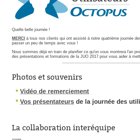
Outils d'adminis
permissions
Portail Web
Quelle belle journée !
Rapports & Stat
MERCI
à tous nos clients qui ont assisté à notre quatrième journée des
passer un peu de temps avec vous !
Relations
Nous sommes déjà en train de planifier ce qu'on vous montrera l'an proc
requêtes génér
des présentations et formations de la JUO 2017 pour vous aider à mettr
Résolution
rôles
Photos et souvenirs
service
Vidéo de remerciement
sites
Vos présentateurs
de la journée des util
SLA
SR
Suivi
La collaboration interéquipe
suivi par
suivi principal