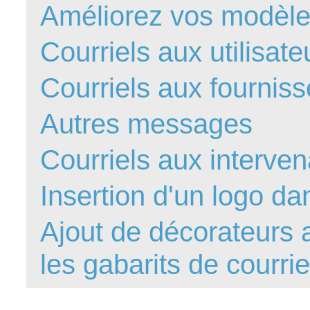
Améliorez vos modèles
FAQ
Fichiers
Courriels aux utilisate
Foire aux probl
Courriels aux fournis
Foire aux quest
Formations
Autres messages
Formulaire
Gestion des pr
Courriels aux interve
Gestion des req
groupe
Insertion d'un logo da
groupes
Ajout de décorateurs 
IA
Import
les gabarits de courrie
Importation-Dat
Incident
inter équipe