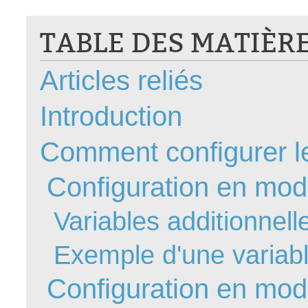
CI
TABLE DES MATIÈR
Collaboration
Comment nous j
Articles reliés
Configuration
Configuration E
Introduction
Configurations
Coup de coeur
Comment configurer le
courriel smtp em
Configuration en mo
Dépannage
En construction
Variables additionnell
Entra
EntraID
Exemple d'une variabl
Équipes non TI
Configuration en mo
État des service
externe