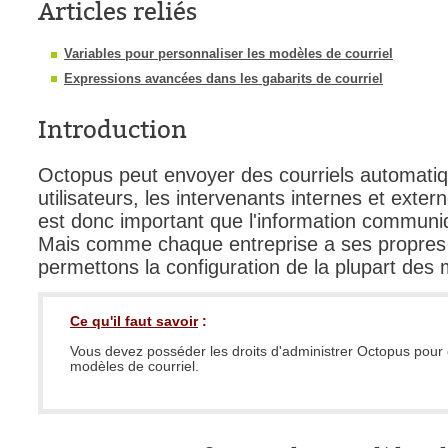
Articles reliés
interéquipe
Variables pour personnaliser les modèles de courriel
Interne
Expressions avancées dans les gabarits de courriel
ITIL®
Journée Utilisa
Introduction
JUO
Octopus peut envoyer des courriels automatiq
KB
utilisateurs, les intervenants internes et extern
Locaux
est donc important que l'information communiq
Loi25 Quebec S
Mais comme chaque entreprise a ses propres
permettons la configuration de la plupart des 
M'inscrire au se
MailIntegration
Ce qu'il faut savoir
:
Mobile Octopus
Vous devez posséder les droits d'administrer Octopus pour 
niveaux
modèles de courriel.
Notes de versio
Octopus 5
Octopus 7