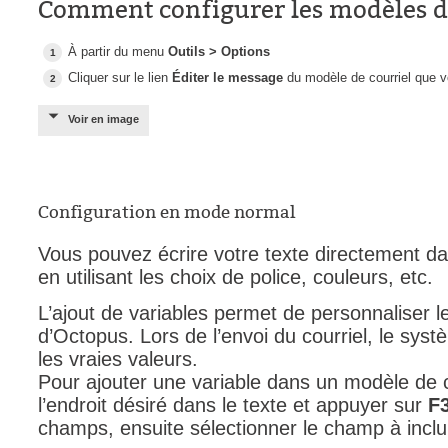
Comment configurer les modèles d
Outils d'adminis
À partir du menu
Outils > Options
permissions
Cliquer sur le lien
Éditer le message
du modèle de courriel que v
Portail Web
Rapports & Stat
Voir en image
Relations
requêtes génér
Résolution
Configuration en mode normal
rôles
Vous pouvez écrire votre texte directement d
service
en utilisant les choix de police, couleurs, etc.
sites
L’ajout de variables permet de personnaliser l
SLA
d’Octopus. Lors de l’envoi du courriel, le sys
les vraies valeurs.
SR
Pour ajouter une variable dans un modèle de co
Suivi
l’endroit désiré dans le texte et appuyer sur
F
suivi par
champs, ensuite sélectionner le champ à inclu
suivi principal