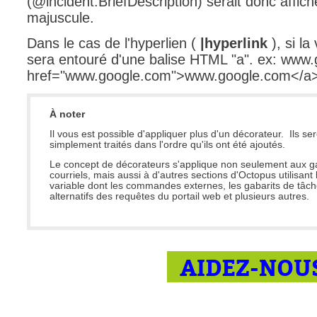
(@incident.BriefDescription) serait donc affic
majuscule.
Dans le cas de l'hyperlien (
|hyperlink
), si la
sera entouré d'une balise HTML "a". ex: www
href="www.google.com">www.google.com</a
À noter
Il vous est possible d'appliquer plus d'un décorateur. Ils se
simplement traités dans l'ordre qu'ils ont été ajoutés.
Le concept de décorateurs s'applique non seulement aux g
courriels, mais aussi à d'autres sections d'Octopus utilisant 
variable dont les commandes externes, les gabarits de tâche
alternatifs des requêtes du portail web et plusieurs autres.
AIDEZ-NOUS