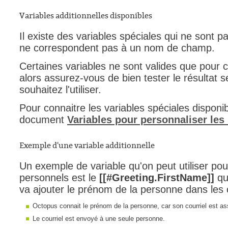
Tâches
Variables additionnelles disponibles
TLS Sécurité P
Il existe des variables spéciales qui ne sont 
utilisateur
ne correspondent pas à un nom de champ.
utilisateurs
Certaines variables ne sont valides que pour ce
Utilisation avan
alors assurez-vous de bien tester le résultat 
souhaitez l'utiliser.
Utilisation initial
Utilisation inter
Pour connaitre les variables spéciales disponib
document
Variables pour personnaliser les
Webinaires
Webtech
Exemple d'une variable additionnelle
WMI
Un exemple de variable qu'on peut utiliser pour
personnels est le
[[#Greeting.FirstName]]
qui
va ajouter le prénom de la personne dans les 
Octopus connait le prénom de la personne, car son courriel est ass
Le courriel est envoyé à une seule personne.