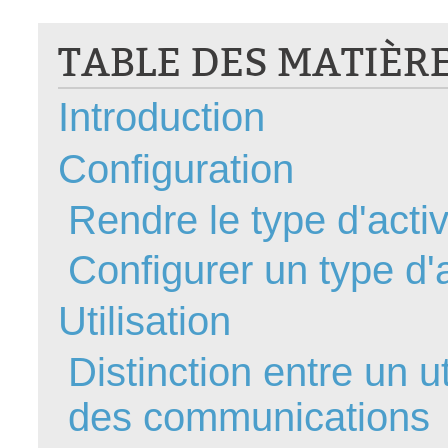
CI
TABLE DES MATIÈR
Collaboration
Comment nous j
Introduction
Configuration
Configuration E
Configuration
Configurations
Coup de coeur
Rendre le type d'activi
courriel smtp em
Configurer un type d'a
Dépannage
En construction
Utilisation
Entra
EntraID
Distinction entre un ut
Équipes non TI
des communications
État des service
externe