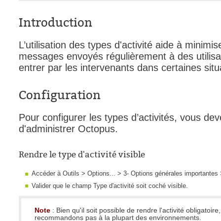
FAQ
Introduction
Fichiers
Foire aux probl
L’utilisation des types d'activité aide à minim
messages envoyés régulièrement à des utilisa
Foire aux quest
entrer par les intervenants dans certaines situ
Formations
Formulaire
Configuration
Gestion des pr
Gestion des req
Pour configurer les types d’activités, vous dev
d'administrer Octopus.
groupe
groupes
Rendre le type d'activité visible
IA
Accéder à Outils > Options... > 3- Options générales importantes
Import
Valider que le champ Type d'activité soit coché visible.
Importation-Dat
Incident
Note
: Bien qu'il soit possible de rendre l'activité obligatoire
recommandons pas à la plupart des environnements.
inter équipe