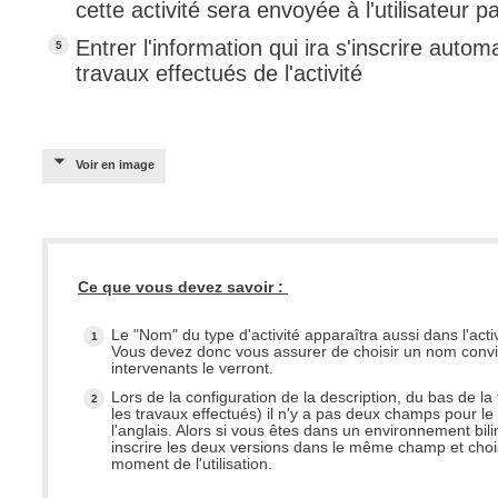
cette activité sera envoyée à l'utilisateur pa
Outils d'adminis
Entrer l'information qui ira s'inscrire aut
permissions
travaux effectués de l'activité
Portail Web
Rapports & Stat
Relations
Voir en image
requêtes génér
Résolution
rôles
Ce que vous devez savoir :
service
sites
Le "Nom" du type d'activité apparaîtra aussi dans l'acti
Vous devez donc vous assurer de choisir un nom conviv
SLA
intervenants le verront.
SR
Lors de la configuration de la description, du bas de la
les travaux effectués) il n'y a pas deux champs pour le 
Suivi
l'anglais. Alors si vous êtes dans un environnement bili
inscrire les deux versions dans le même champ et choi
suivi par
moment de l'utilisation.
suivi principal