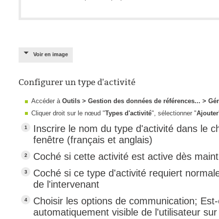
interéquipe
Interne
ITIL®
Voir en image
Journée Utilisa
JUO
Configurer un type d'activité
KB
Locaux
Accéder à
Outils > Gestion des données de références... > Gén
Cliquer droit sur le nœud "
Types d'activité
", sélectionner "
Ajouter
Loi25 Quebec S
Inscrire le nom du type d'activité dans le 
M'inscrire au se
fenêtre (français et anglais)
MailIntegration
Coché si cette activité est active dès main
Mobile Octopus
Coché si ce type d'activité requiert norma
niveaux
de l'intervenant
Notes de versio
Choisir les options de communication; Est-c
Octopus 5
automatiquement visible de l'utilisateur su
Octopus 7