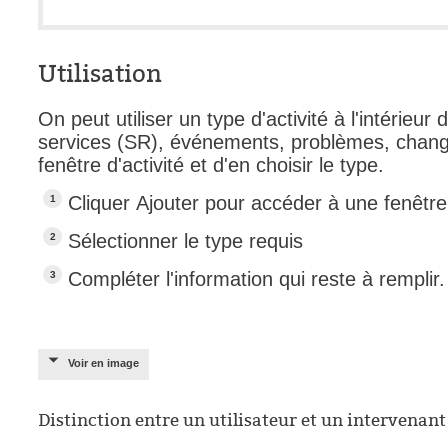
Tâches
TLS Sécurité P
Utilisation
utilisateur
On peut utiliser un type d'activité à l'intérieu
utilisateurs
services (SR), événements, problèmes, changem
Utilisation avan
fenêtre d'activité et d'en choisir le type.
Utilisation initial
Cliquer Ajouter pour accéder à une fenêtre 
Utilisation inter
Sélectionner le type requis
Webinaires
Webtech
Compléter l'information qui reste à remplir.
WMI
Voir en image
Distinction entre un utilisateur et un intervena