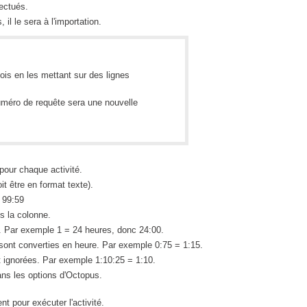
fectués.
Tâches
il le sera à l'importation.
TLS Sécurité Proxy communication
utilisateur
fois en les mettant sur des lignes
utilisateurs
Utilisation avancée
méro de requête sera une nouvelle
Utilisation initiale
Utilisation intermédiaire
Webinaires
pour chaque activité.
Webtech
 être en format texte).
à 99:59
WMI
s la colonne.
e. Par exemple 1 = 24 heures, donc 24:00.
sont converties en heure. Par exemple 0:75 = 1:15.
nt ignorées. Par exemple 1:10:25 = 1:10.
dans les options d'Octopus.
nt pour exécuter l'activité.