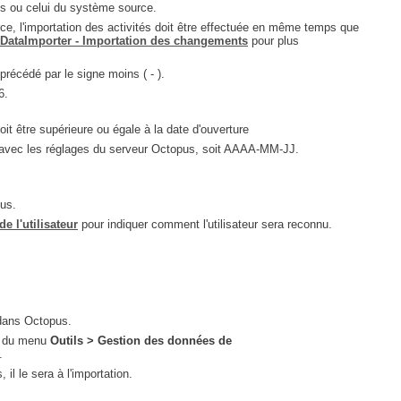
us ou celui du système source.
Outils d'administration
ce, l'importation des activités doit être effectuée en même temps que
DataImporter - Importation des changements
pour plus
permissions
précédé par le signe moins ( - ).
Portail Web
56.
Rapports & Statistiques
oit être supérieure ou égale à la date d'ouverture
Relations
e avec les réglages du serveur Octopus, soit AAAA-MM-JJ.
requêtes générées
Résolution
pus.
rôles
e l'utilisateur
pour indiquer comment l'utilisateur sera reconnu.
service
sites
SLA
SR
 dans Octopus.
ir du menu
Outils > Gestion des données de
Suivi
.
suivi par
il le sera à l'importation.
suivi principal