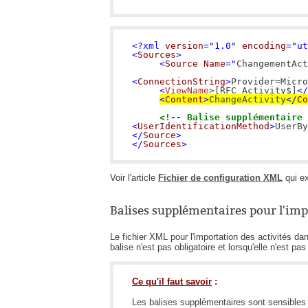
<?xml 
version
="1.0" 
encoding
="ut
<
Sources
>
<
Source Name
="
ChangementAct
<
ConnectionString
>
Provider=Micro
<
ViewName
>[RFC_Activity$]
</
<
Content
>
ChangeActivity
</
Co
     <!-- Balise supplémentaire 
<
UserIdentificationMethod
>
UserBy
</
Source
> 
</
Sources
>
Voir l'article
Fichier de configuration XML
qui e
Balises supplémentaires pour l'im
Le fichier XML pour l'importation des activités d
balise n'est pas obligatoire et lorsqu'elle n'est pas
Ce qu'il faut savoir
:
Les balises supplémentaires sont sensibles