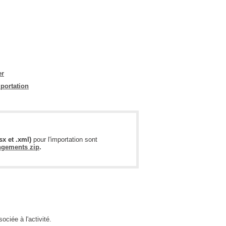
interéquipe
Interne
ITIL®
Journée Utilisateurs Octopus
JUO
er
mportation
KB
Locaux
Loi25 Quebec Sécurité
M'inscrire au service
lsx et .xml)
pour l'importation sont
gements zip
.
MailIntegration
Mobile Octopus
niveaux
Notes de version
Octopus 5
iée à l'activité.
Octopus 7