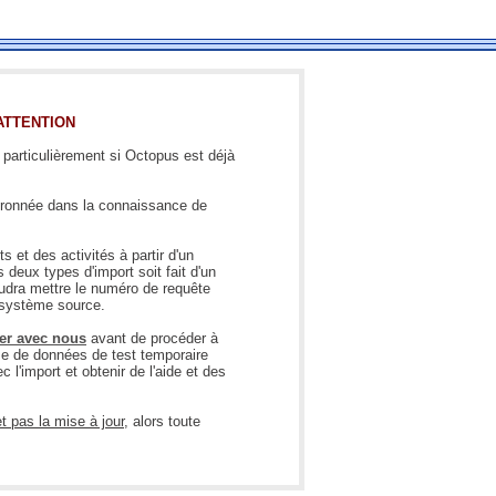
FAQ
Fichiers
Foire aux problèmes
TTENTION
Foire aux questions
 particulièrement si Octopus est déjà
Formations
Formulaire
evronnée dans la connaissance de
Gestion des problèmes
 et des activités à partir d'un
Gestion des requêtes
 deux types d'import soit fait d'un
udra mettre le numéro de requête
groupe
 système source.
groupes
r avec nous
avant de procéder à
ase de données de test temporaire
IA
l'import et obtenir de l'aide et des
Import
 pas la mise à jour
, alors toute
Importation-Dataimporter
Incident
inter équipe