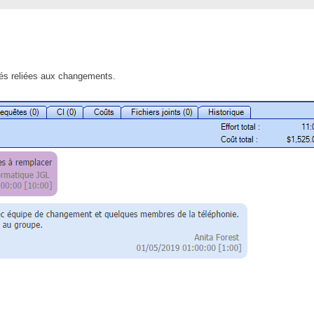
CI
Collaboration
Comment nous joindre
ités reliées aux changements.
Configuration
Configuration EntraID
Configurations
Coup de coeur
courriel smtp email
Dépannage
En construction
Entra
EntraID
Équipes non TI
État des services / Status
externe