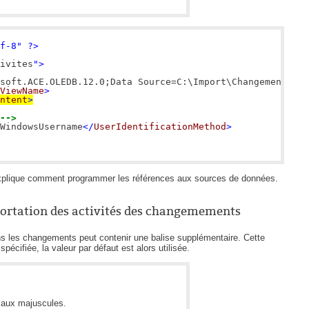
f-8" ?> 
ivites
">
soft.ACE.OLEDB.12.0;Data Source=C:\Import\Changements.xl
ViewName
> 
ntent
>
-->
WindowsUsername
</
UserIdentificationMethod
xplique comment programmer les références aux sources de données.
portation des activités des changemements
ans les changements peut contenir une balise supplémentaire. Cette
 spécifiée, la valeur par défaut est alors utilisée.
 aux majuscules.