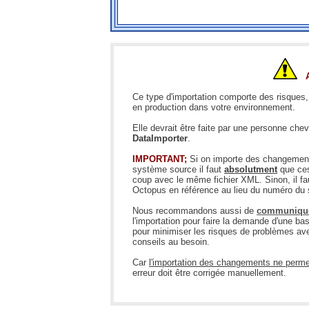
A
Ce type d'importation comporte des risques,
en production dans votre environnement.
Elle devrait être faite par une personne ch
DataImporter
.
IMPORTANT;
Si on importe des changements
système source il faut
absolutment
que ces
coup avec le même fichier XML. Sinon, il fa
Octopus en référence au lieu du numéro du
Nous recommandons aussi de
communique
l'importation pour faire la demande d'une b
pour minimiser les risques de problèmes avec 
conseils au besoin.
Car
l'importation des changements ne permet
erreur doit être corrigée manuellement.