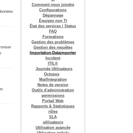
Comment nous joindre
Configurations
 données
Dépannage
Équipes non TI
État des services / Status
FAQ
Formations
Gestion des problèmes
roniser
Gestion des requêtes
Importation-Dataimporter
e
Incident
ITIL®
Journée Utilisateurs
Octopus
MailIntegration
Notes de version
ns
Outils d'administration
permissions
Portail Web
Rapports & Statistiques
rôles
SLA
utilisateurs
Utilisation avancée
Utilisation initiale