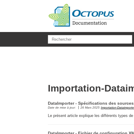
Aller au contenu principal
Importation-Datai
DataImporter - Spécifications des sources
Date de mise à jour:
26 Mars 2025
Importation-Dataimporte
Le présent article explique les différents types 
DataImporter - Fichier de configuration X