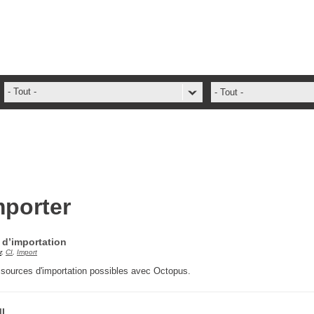
- Tout -
- Tout -
ADFS Aide Depannage
administrateur
ADSIReader
Aide en ligne
mporter
Base de connaissances
base des connaissances
 d’importation
Bonnes pratiques
r
,
CI
,
Import
Centre de services
de sources d'importation possibles avec Octopus.
champs. attributs
Changement
ML