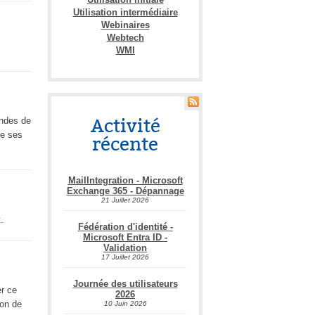
Utilisation intermédiaire
Webinaires
Webtech
WMI
Activité
andes de
de ses
récente
MailIntegration - Microsoft
Exchange 365 - Dépannage
21 Juillet 2026
.
Fédération d'identité -
Microsoft Entra ID -
Validation
17 Juillet 2026
Journée des utilisateurs
er ce
2026
ion de
10 Juin 2026