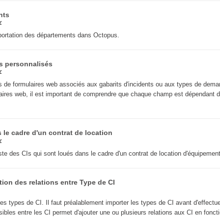
FAQ
nts
r
Fichiers
importation des départements dans Octopus.
Foire aux problèmes
Foire aux questions
es personnalisés
Formations
r
Formulaire
ts de formulaires web associés aux gabarits d'incidents ou aux types de dem
ulaires web, il est important de comprendre que chaque champ est dépendant 
Gestion des problèmes
Gestion des requêtes
groupe
 le cadre d'un contrat de location
r
groupes
iste des CIs qui sont loués dans le cadre d'un contrat de location d'équipement
IA
Import
tion des relations entre Type de CI
Importation-Dataimporter
Incident
des types de CI. Il faut préalablement importer les types de CI avant d'effectu
sibles entre les CI permet d'ajouter une ou plusieurs relations aux CI en fonct
inter équipe