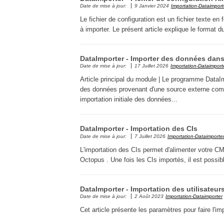
Date de mise à jour:
9 Janvier 2024
Importation-Dataimport
Le fichier de configuration est un fichier texte e
à importer. Le présent article explique le format du
DataImporter - Importer des données dan
Date de mise à jour:
17 Juillet 2026
Importation-Dataimport
Article principal du module | Le programme DataI
des données provenant d'une source externe comp
importation initiale des données...
DataImporter - Importation des CIs
Date de mise à jour:
7 Juillet 2026
Importation-Dataimporte
L'importation des CIs permet d'alimenter votre CM
Octopus . Une fois les CIs importés, il est possibl
DataImporter - Importation des utilisateur
Date de mise à jour:
2 Août 2023
Importation-Dataimporter
Cet article présente les paramètres pour faire l'i