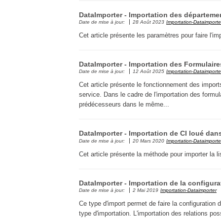
DataImporter - Importation des départeme
Date de mise à jour:
28 Août 2023
Importation-Dataimporte
Cet article présente les paramètres pour faire l'
DataImporter - Importation des Formulair
Date de mise à jour:
12 Août 2025
Importation-Dataimporte
Cet article présente le fonctionnement des impor
service. Dans le cadre de l'importation des form
prédécesseurs dans le même...
DataImporter - Importation de CI loué dans
Date de mise à jour:
20 Mars 2020
Importation-Dataimporte
Cet article présente la méthode pour importer la l
DataImporter - Importation de la configura
Date de mise à jour:
2 Mai 2019
Importation-Dataimporter
Ce type d'import permet de faire la configuration 
type d'importation. L'importation des relations pos