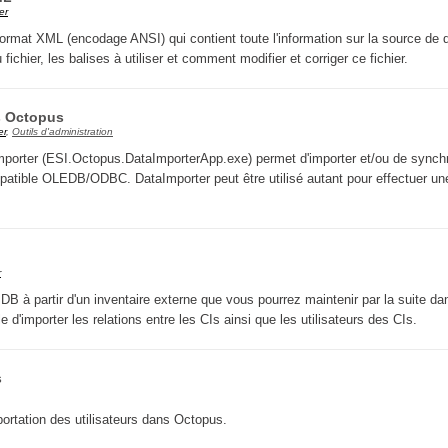
er
CI
n format XML (encodage ANSI) qui contient toute l'information sur la source de
Collaboration
 fichier, les balises à utiliser et comment modifier et corriger ce fichier.
Comment nous joindre
Configuration
s Octopus
er
,
Outils d'administration
Configuration EntraID
mporter (ESI.Octopus.DataImporterApp.exe) permet d'importer et/ou de synch
Configurations
atible OLEDB/ODBC. DataImporter peut être utilisé autant pour effectuer un
Coup de coeur
courriel smtp email
Dépannage
r
En construction
DB à partir d'un inventaire externe que vous pourrez maintenir par la suite da
e d'importer les relations entre les CIs ainsi que les utilisateurs des CIs.
Entra
EntraID
s
Équipes non TI
État des services / Status
mportation des utilisateurs dans Octopus.
externe