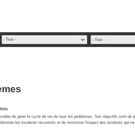
- Tout -
- Tout -
ADFS Aide Depannage
administrateur
ADSIReader
Aide en ligne
lèmes
Base de connaissances
base des connaissances
Bonnes pratiques
blèmes
Centre de services
able de gérer le cycle de vie de tous les problèmes. Ses objectifs sont de p
éliminer les incidents récurrents et de minimiser l'impact des incidents qui ne
champs. attributs
Changement