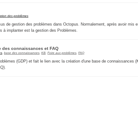
CI
Collaboration
stion des problèmes
ocessus de gestion des problèmes dans Octopus. Normalement, après avoir mis e
Comment nous joindre
 à implanter est la gestion des Problèmes.
Configuration
Configuration EntraID
e des connaissances et FAQ
Configurations
es
,
base des connaissances
,
KB
,
Foire aux problèmes
,
FAQ
oblèmes (GDP) et fait le lien avec la création d'une base de connaissances (
Coup de coeur
AQ).
courriel smtp email
Dépannage
En construction
Entra
EntraID
Équipes non TI
État des services / Status
externe