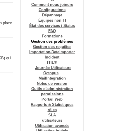
Comment nous joindre
Configurations
Dépannage
Équipes non TI
n place
État des services / Status
FAQ
Formations
Gestion des problèmes
Gestion des requêtes
Importation-Dataimporter
Incident
KB) qui
ITIL®
Journée Utilisateurs
Octopus
MailIntegration
Notes de version
Outils d'administration
permissions
Portail Web
Rapports & Statistiques
rôles
SLA
utilisateurs
Utilisation avancée
Utilisation initiale