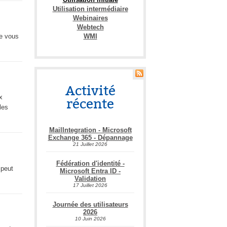
Utilisation intermédiaire
Webinaires
Webtech
WMI
ue vous
Activité
x
récente
les
MailIntegration - Microsoft
Exchange 365 - Dépannage
21 Juillet 2026
Fédération d'identité -
 peut
Microsoft Entra ID -
Validation
17 Juillet 2026
Journée des utilisateurs
2026
10 Juin 2026