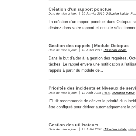
Création d'un rapport ponctuel
Date de mise à jour:
29 Janvier 2019
Utilisation initiale
,
Rap
La création d'un rapport ponctuel dans Octopus s
désirez dans votre rapport et ensuite sélectionner
Gestion des rappels | Module Octopus
Date de mise à jour:
10 Juillet 2017
Utilisation initiale
Dans le but d'aider à la gestion des requêtes, O
tâches. Le rappel envera une notification à l'util
rappels à partir du module de...
Priorités des incidents et Niveaux de serv
Date de mise à jour:
12 Août 2025
ITIL®
,
Utilisation initiale
ITIL® recommande de dériver la priorité d'un inci
être configuré pour dériver automatiquement la prior
Gestion des utilisateurs
Date de mise à jour:
17 Juillet 2026
Utilisation initiale
,
utilis