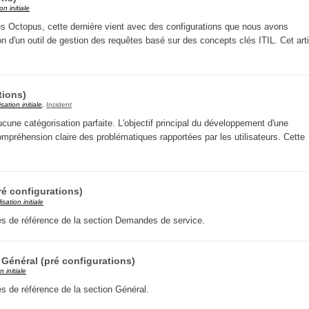
ion initiale
CI
es Octopus, cette dernière vient avec des configurations que nous avons
Collaboration
tion d'un outil de gestion des requêtes basé sur des concepts clés ITIL. Cet art
Comment nous joindre
Configuration
tions)
Configuration EntraID
lisation initiale
,
Incident
Configurations
aucune catégorisation parfaite. L'objectif principal du développement d'une
mpréhension claire des problématiques rapportées par les utilisateurs. Cette
Coup de coeur
courriel smtp email
Dépannage
é configurations)
En construction
lisation initiale
es de référence de la section Demandes de service.
Entra
EntraID
Général (pré configurations)
Équipes non TI
n initiale
État des services / Status
s de référence de la section Général.
externe