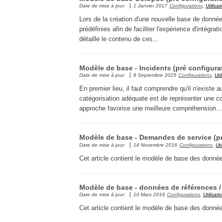
Date de mise à jour:
1 Janvier 2017
Configurations
,
Utilisat
Lors de la création d'une nouvelle base de donné
prédéfinies afin de faciliter l'expérience d'intégra
détaille le contenu de ces...
Modèle de base - Incidents (pré configura
Date de mise à jour:
8 Septembre 2025
Configurations
,
Uti
En premier lieu, il faut comprendre qu'il n'existe 
catégorisation adéquate est de représenter une co
approche favorise une meilleure compréhension...
Modèle de base - Demandes de service (pr
Date de mise à jour:
14 Novembre 2016
Configurations
,
Uti
Cet article contient le modèle de base des donné
Modèle de base - données de références / 
Date de mise à jour:
10 Mars 2016
Configurations
,
Utilisatio
Cet article contient le modèle de base des donnée