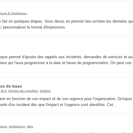
FAQ
ports & Statistiques
Fichiers
e fait en quelques étapes. Vous devez en premier lieu extraire les données q
Foire aux problèmes
 / personnaliser le format d'impression.
Foire aux questions
Formations
Formulaire
ctopus permet d'ajouter des rappels aux incidents, demandes de services et au
Gestion des problèmes
isateur qui l'aura programmer à la date et heure de programmation. On peut voir 
Gestion des requêtes
groupe
ice de base
groupes
,
SLA
,
Gestion des requêtes
,
Incident
IA
dent en fonction de son impact et de son urgence pour l'organisation. Octopus
Import
ité d'un incident dès que l'impact et l'urgence sont identifiés. Cet...
Importation-Dataimporter
Incident
ateurs
,
permissions
,
rôles
inter équipe