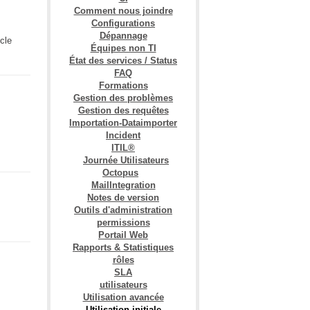
Comment nous joindre
Configurations
Dépannage
icle
Équipes non TI
État des services / Status
FAQ
Formations
Gestion des problèmes
Gestion des requêtes
Importation-Dataimporter
Incident
ITIL®
Journée Utilisateurs
Octopus
MailIntegration
Notes de version
Outils d'administration
permissions
Portail Web
Rapports & Statistiques
rôles
SLA
utilisateurs
Utilisation avancée
Utilisation initiale