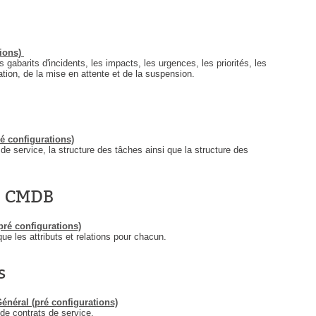
FAQ
Fichiers
tions)
Foire aux problèmes
s gabarits d'incidents, les impacts, les urgences, les priorités, les
ation, de la mise en attente et de la suspension.
Foire aux questions
Formations
Formulaire
 configurations)​
Gestion des problèmes
de service, la structure des tâches ainsi que la structure des
Gestion des requêtes
groupe
- CMDB
groupes
ré configurations)
IA
que les attributs et relations pour chacun.
Import
s
Importation-Dataimporter
Incident
énéral (pré configurations)
inter équipe
de contrats de service.