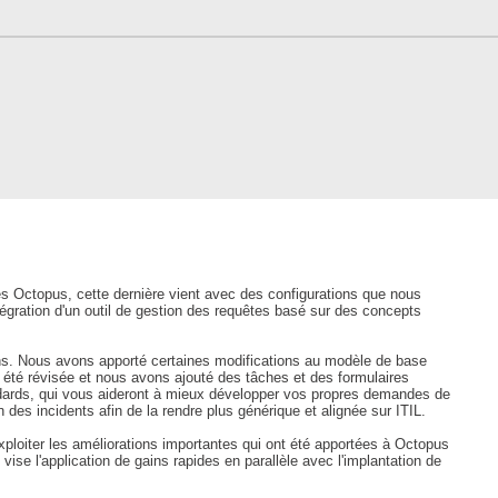
CI
Collaboration
Comment nous joindre
Configuration
Configuration EntraID
Configurations
Coup de coeur
courriel smtp email
Dépannage
es Octopus, cette dernière vient avec des configurations que nous
intégration d'un outil de gestion des requêtes basé sur des concepts
En construction
Entra
ions. Nous avons apporté certaines modifications au modèle de base
 été révisée et nous avons ajouté des tâches et des formulaires
EntraID
ndards, qui vous aideront à mieux développer vos propres demandes de
 des incidents afin de la rendre plus générique et alignée sur ITIL.
Équipes non TI
xploiter les améliorations importantes qui ont été apportées à Octopus
État des services / Status
vise l'application de gains rapides en parallèle avec l'implantation de
externe