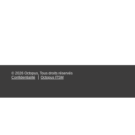
interéquipe
Interne
ITIL®
Journée Utilisa
JUO
KB
Locaux
Loi25 Quebec S
© 2026 Octopus, Tous droits réservés
Confidentialité
Octopus ITSM
M'inscrire au se
MailIntegration
Mobile Octopus
niveaux
Notes de versio
Octopus 5
Octopus 7