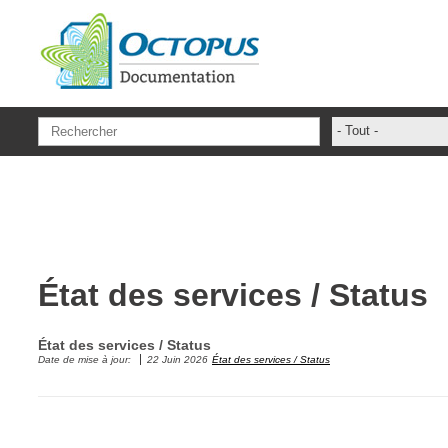
Aller au contenu principal
- Tout -
ADFS Aide Dep
administrateur
ADSIReader
Aide en ligne
État des services / Status
Base de connai
base des conna
État des services / Status
Bonnes pratiqu
Date de mise à jour:
22 Juin 2026
État des services / Status
Centre de servi
champs. attribu
Changement