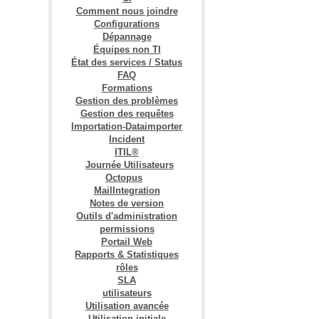
Comment nous joindre
Configurations
Dépannage
Équipes non TI
État des services / Status
FAQ
Formations
Gestion des problèmes
Gestion des requêtes
Importation-Dataimporter
Incident
ITIL®
Journée Utilisateurs
Octopus
MailIntegration
Notes de version
Outils d'administration
permissions
Portail Web
Rapports & Statistiques
rôles
SLA
utilisateurs
Utilisation avancée
Utilisation initiale