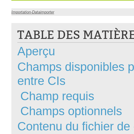
CI
Importation-Dataimporter
Collaboration
Comment nous j
TABLE DES MATIÈR
Configuration
Configuration E
Aperçu
Configurations
Coup de coeur
Champs disponibles po
courriel smtp em
entre CIs
Dépannage
En construction
Champ requis
Entra
EntraID
Champs optionnels
Équipes non TI
Contenu du fichier de 
État des service
externe