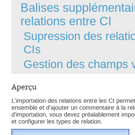
Balises supplémentair
FAQ
Fichiers
relations entre CI
Foire aux probl
Supression des relatio
Foire aux quest
Formations
CIs
Formulaire
Gestion des champs 
Gestion des pr
Gestion des req
groupe
Aperçu
groupes
IA
L'importation des relations entre les CI permet
Import
ensemble et d'ajouter un commentaire à la rela
d'importation, vous devez préalablement import
Importation-Dat
et configurer les types de relation.
Incident
inter équipe