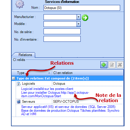
interéquipe
Interne
ITIL®
Journée Utilisa
JUO
KB
Locaux
Loi25 Quebec S
M'inscrire au se
MailIntegration
Mobile Octopus
niveaux
Notes de versio
Octopus 5
Octopus 7