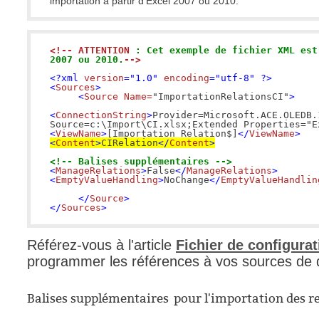
importation à partir d'Excel 2007 ou 2010.
<!-- ATTENTION 
: Cet exemple de fichier XML est
2007 ou 2010.
-->
<?xml 
version
="1.0" 
encoding
="utf-8" ?>

<
Sources
>
 <
Source Name=
"ImportationRelationsCI"
>
<
ConnectionString
>
Provider=Microsoft.ACE.OLEDB.1
Source=c:\Import\CI.xlsx;Extended Properties="E
<
ViewName
>
[Importation Relation$]
</
ViewName
>
<
Content
>
CIRelation
</
Content
>

<!-- Balises supplémentaires -->
<
ManageRelations
>
False
</
ManageRelations
>
<
EmptyValueHandling
>
NoChange
</
EmptyValueHandlin
</
Source
>
</
Sources
>
Référez-vous à l'article
Fichier de configura
programmer les références à vos sources de
Balises supplémentaires pour l'importation des re