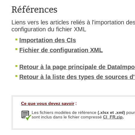
Références
Outils d'adminis
permissions
Liens vers les articles reliés à l'importation de
Portail Web
configuration du fichier XML
Rapports & Stat
Importation des CIs
Relations
Fichier de configuration XML
requêtes génér
Résolution
Retour à la page principale de DataImpo
rôles
Retour à la liste des types de sources d
service
sites
SLA
Ce que vous devez savoir
:
SR
Les fichiers modèles de référence
(.xlsx et .xml)
pour 
Suivi
sont inclus dans le fichier compressé
CI_FR.zip
.
suivi par
suivi principal