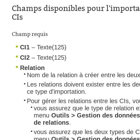
Champs disponibles pour l'importat
Tâches
CIs
TLS Sécurité P
utilisateur
Champ requis
utilisateurs
CI1
– Texte(125)
Utilisation avan
Utilisation initial
CI2
– Texte(125)
Utilisation inter
Relation
Nom de la relation à créer entre les deux
Webinaires
Les relations doivent exister entre les d
Webtech
ce type d'importation.
WMI
Pour gérer les relations entre les CIs, v
vous assurez que le type de relation ex
menu
Outils > Gestion des données 
de relations
.
vous assurez que les deux types de CI 
menu
Outils > Gestion des données 