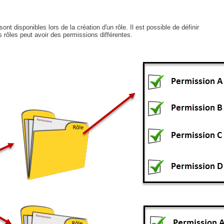
interéquipe
Interne
nt disponibles lors de la création d'un rôle. Il est possible de définir
 rôles peut avoir des permissions différentes.
ITIL®
Journée Utilisateurs Octopus
JUO
KB
Locaux
Loi25 Quebec Sécurité
M'inscrire au service
MailIntegration
Mobile Octopus
niveaux
Notes de version
Octopus 5
Octopus 7