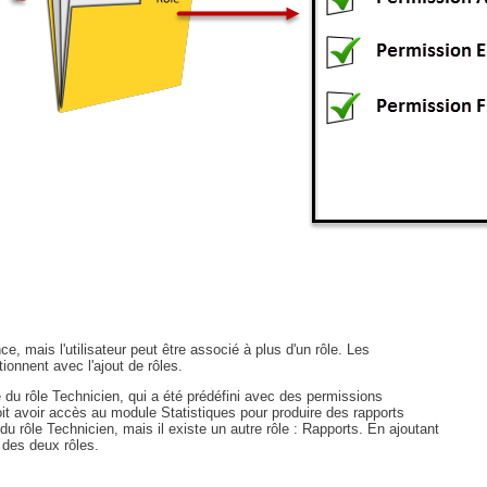
Outils d'administration
permissions
Portail Web
Rapports & Statistiques
Relations
requêtes générées
Résolution
rôles
service
sites
e, mais l'utilisateur peut être associé à plus d'un rôle. Les
SLA
ionnent avec l'ajout de rôles.
SR
e du rôle Technicien, qui a été prédéfini avec des permissions
oit avoir accès au module Statistiques pour produire des rapports
Suivi
du rôle Technicien, mais il existe un autre rôle : Rapports. En ajoutant
 des deux rôles.
suivi par
suivi principal