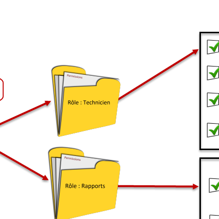
Tâches
TLS Sécurité Proxy communication
utilisateur
utilisateurs
Utilisation avancée
Utilisation initiale
Utilisation intermédiaire
Webinaires
Webtech
WMI