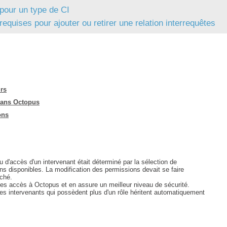
pour un type de CI
FAQ
equises pour ajouter ou retirer une relation interrequêtes
Fichiers
Foire aux problèmes
Foire aux questions
Formations
Formulaire
urs
dans Octopus
Gestion des problèmes
ons
Gestion des requêtes
groupe
groupes
 d'accès d'un intervenant était déterminé par la sélection de
IA
ons disponibles. La modification des permissions devait se faire
uché.
Import
 des accès à Octopus et en assure un meilleur niveau de sécurité.
es intervenants qui possèdent plus d'un rôle héritent automatiquement
Importation-Dataimporter
Incident
inter équipe