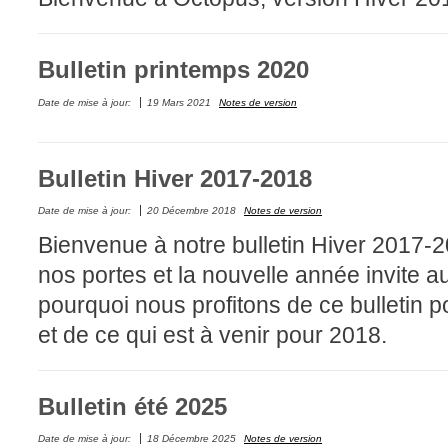
Interne
ITIL®
Bulletin printemps 2020
Journée Utilisa
Date de mise à jour:
19 Mars 2021
Notes de version
JUO
KB
Bulletin Hiver 2017-2018
Locaux
Loi25 Quebec S
Date de mise à jour:
20 Décembre 2018
Notes de version
M'inscrire au se
Bienvenue à notre bulletin Hiver 2017-2
MailIntegration
nos portes et la nouvelle année invite au 
Mobile Octopus
pourquoi nous profitons de ce bulletin p
niveaux
et de ce qui est à venir pour 2018.
Notes de versio
Octopus 5
Bulletin été 2025
Octopus 7
Date de mise à jour:
18 Décembre 2025
Notes de version
Outils d'adminis