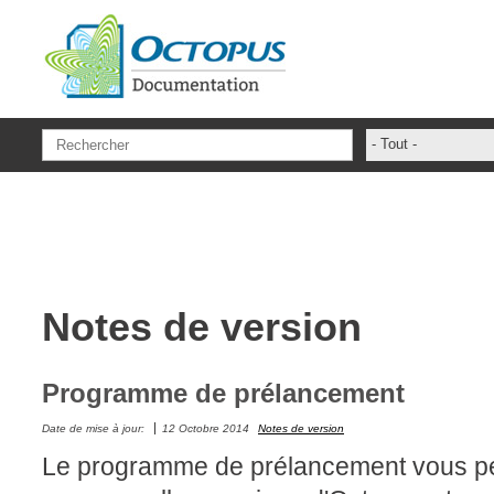
Aller au contenu principal
- Tout -
administrateur
ADSIReader
Aide en ligne
Base de connai
Notes de version
base des conna
Bonnes pratiqu
Centre de servi
Programme de prélancement
champs. attribu
Date de mise à jour:
12 Octobre 2014
Notes de version
Changement
Le programme de prélancement vous pe
CI