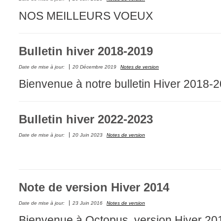
Fichiers
NOS MEILLEURS VOEUX
Foire aux probl
Foire aux quest
Bulletin hiver 2018-2019
Formations
Date de mise à jour:
20 Décembre 2019
Notes de version
Formulaire
Bienvenue à notre bulletin Hiver 2018
Gestion des pr
Gestion des req
groupe
Bulletin hiver 2022-2023
groupes
Date de mise à jour:
20 Juin 2023
Notes de version
IA
Import
Importation-Dat
Note de version Hiver 2014
Incident
inter équipe
Date de mise à jour:
23 Juin 2016
Notes de version
interéquipe
Bienvenue à Octopus, version Hiver 201