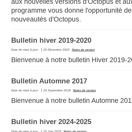
aux nouvelles versions d'Octopus et aux
Collaboration
programme vous donne l'opportunité de 
Comment nous j
nouveautés d'Octopus.
Configuration
Configuration E
Bulletin hiver 2019-2020
Configurations
Coup de coeur
Date de mise à jour:
20 Décembre 2020
Notes de version
Bienvenue à notre bulletin Hiver 2
courriel smtp em
Dépannage
En construction
Bulletin Automne 2017
Entra
Date de mise à jour:
24 Septembre 2018
Notes de version
EntraID
Bienvenue à notre bulletin Automne 20
Équipes non TI
État des service
Bulletin hiver 2024-2025
externe
FAQ
Date de mise à jour:
20 Juin 2025
Notes de version